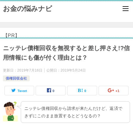
お金の悩みナビ
【PR】
ニッテレ債権回収を無視すると差し押さえ!?信
用情報にも傷が付く理由とは？
更新日：
2019年7月16日
公開日：
2019年5月24日
債権回収会社
Tweet
0
0
+1
ニッテレ債権回収から請求が来たんだけど、返済で
きずにこのまま放置するとどうなるの？