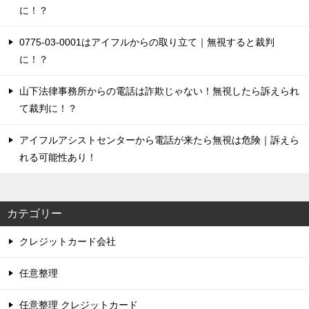
に！？
ン
0775-03-0001はアイフルからの取り立て｜無視すると裁判
に！？
山下法律事務所からの電話は詐欺じゃない！無視したら訴えられ
て裁判に！？
アイフルアシストセンターから電話が来たら無視は危険｜訴えら
れる可能性あり！
カテゴリー
クレジットカード会社
任意整理
任意整理 クレジットカード