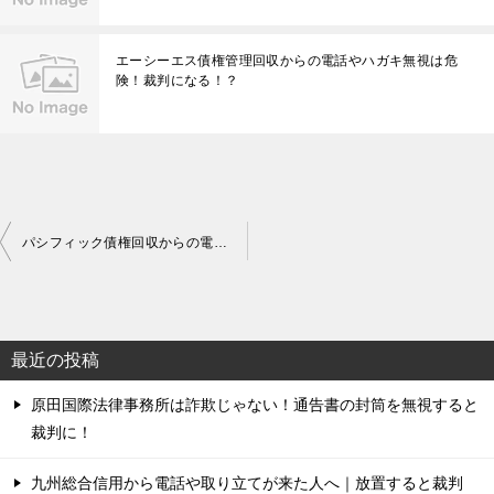
エーシーエス債権管理回収からの電話やハガキ無視は危
険！裁判になる！？
投
パシフィック債権回収からの電話やハガキは詐欺？本物と架空請求の見分け方
稿
ナ
ビ
最近の投稿
ゲ
原田国際法律事務所は詐欺じゃない！通告書の封筒を無視すると
ー
裁判に！
シ
ョ
九州総合信用から電話や取り立てが来た人へ｜放置すると裁判