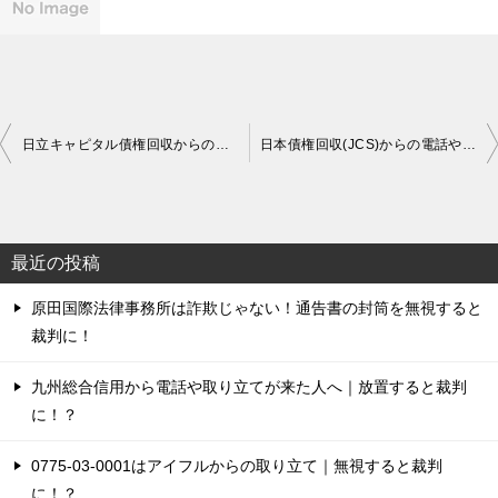
投
日立キャピタル債権回収からの電話に注意！無視すると差し押さえに！？
日本債権回収(JCS)からの電話やメールは詐欺？正しい対処法は？
稿
ナ
ビ
最近の投稿
ゲ
原田国際法律事務所は詐欺じゃない！通告書の封筒を無視すると
ー
裁判に！
シ
ョ
九州総合信用から電話や取り立てが来た人へ｜放置すると裁判
に！？
ン
0775-03-0001はアイフルからの取り立て｜無視すると裁判
に！？