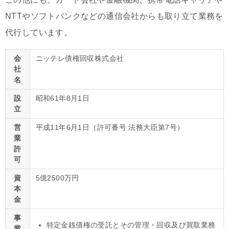
NTTやソフトバンクなどの通信会社からも取り立て業務を
代行しています。
会
ニッテレ債権回収株式会社
社
名
設
昭和61年8月1日
立
営
平成11年6月1日（許可番号 法務大臣第7号）
業
許
可
資
5億2500万円
本
金
事
特定金銭債権の受託とその管理・回収及び買取業務
業