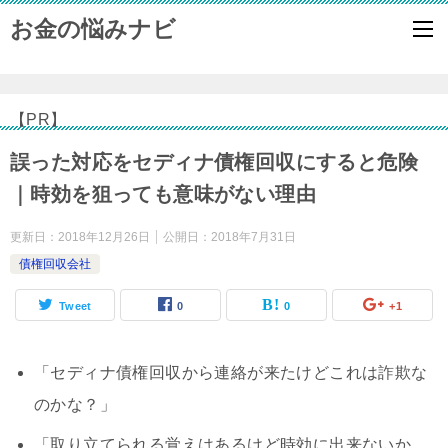
お金の悩みナビ
【PR】
誤った対応をセディナ債権回収にすると危険
｜時効を狙っても意味がない理由
更新日：
2018年12月26日
公開日：
2018年7月31日
債権回収会社
Tweet
0
0
+1
「セディナ債権回収から連絡が来たけどこれは詐欺な
のかな？」
「取り立てられる覚えはあるけど時効に出来ないか