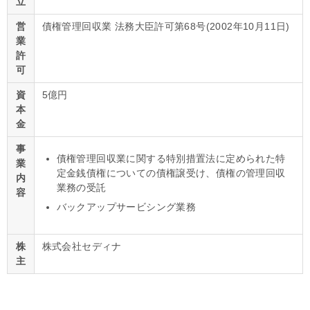
立
営
債権管理回収業 法務大臣許可第68号(2002年10月11日)
業
許
可
資
5億円
本
金
事
債権管理回収業に関する特別措置法に定められた特
業
定金銭債権についての債権譲受け、債権の管理回収
内
業務の受託
容
バックアップサービシング業務
株
株式会社セディナ
主