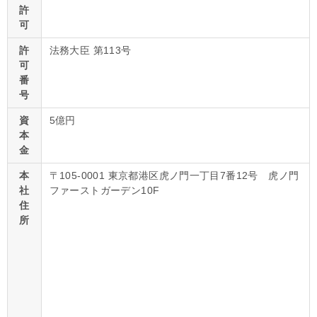
許
可
許
法務大臣 第113号
可
番
号
資
5億円
本
金
本
〒105-0001 東京都港区虎ノ門一丁目7番12号 虎ノ門
社
ファーストガーデン10F
住
所