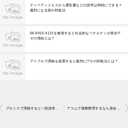
ティーアンドエスから通告書などの請求は時効にできる？
裁判になる前の対処法
06-6910-4115を無視すると社会的なペナルティが発生!?
その理由とは？
アイフルで滞納を放置すると裁判に!?その対処法とは？
投
プロミスで滞納すると一括請求される！？裁判になることも…！？
アコムで債務整理するなら借金はいくらから？70万以下は損する！？
稿
ナ