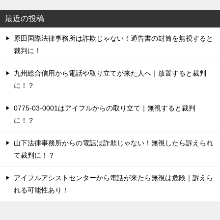
ビ
最近の投稿
ゲ
原田国際法律事務所は詐欺じゃない！通告書の封筒を無視すると
ー
裁判に！
シ
ョ
九州総合信用から電話や取り立てが来た人へ｜放置すると裁判
に！？
ン
0775-03-0001はアイフルからの取り立て｜無視すると裁判
に！？
山下法律事務所からの電話は詐欺じゃない！無視したら訴えられ
て裁判に！？
アイフルアシストセンターから電話が来たら無視は危険｜訴えら
れる可能性あり！