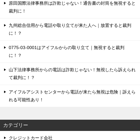
原田国際法律事務所は詐欺じゃない！通告書の封筒を無視すると
ー
裁判に！
シ
ョ
九州総合信用から電話や取り立てが来た人へ｜放置すると裁判
に！？
ン
0775-03-0001はアイフルからの取り立て｜無視すると裁判
に！？
山下法律事務所からの電話は詐欺じゃない！無視したら訴えられ
て裁判に！？
アイフルアシストセンターから電話が来たら無視は危険｜訴えら
れる可能性あり！
カテゴリー
クレジットカード会社