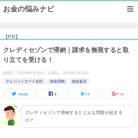
お金の悩みナビ
【PR】
クレディセゾンで滞納｜請求を無視すると取
り立てを受ける！
更新日：
2019年2月25日
公開日：
2019年2月24日
クレジットカード会社
借金滞納
借金返済
Tweet
0
0
+1
クレディセゾンで滞納するとどんな問題が起きる
の？