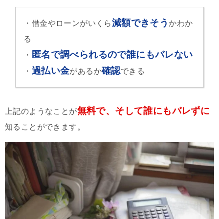
減額できそう
・借金やローンがいくら
かわか
る
匿名で調べられるので誰にもバレない
・
過払い金
確認
・
があるか
できる
無料で、そして誰にもバレずに
上記のようなことが
知ることができます。