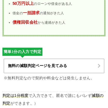
50万円以上
のローンや借金がある人
一括請求
借金の
の通知がきた人
債権回収会社
から連絡がきた人
簡単1分の入力で判定
無料の減額判定ページを見てみる
※無料判定なので契約や料金などは発生しません。
判定は1分程度
で入力できて、匿名で誰にもバレず
減額の
判定
ができます。）