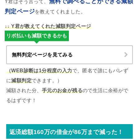
無料で調べることができる減額
Y君はそう言って、
判定ページ
を教えてくれました。
↓↓ Y君が教えてくれた減額判定ページ
リボ払いも減額できるかも
無料判定ページを見てみる
（WEB診断は1分程度の入力
で、匿名で誰にもバレず
に
減額判定
できます。）
減額された分、
手元のお金が残る
ので生活に余裕がで
るはずです！
返済総額160万の借金が86万まで減った！