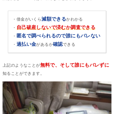
減額できる
・借金がいくら
かわかる
自己破産しないで済むか調査できる
・
匿名で調べられるので誰にもバレない
・
過払い金
確認
・
があるか
できる
無料で、そして誰にもバレずに
上記のようなことが
知ることができます。