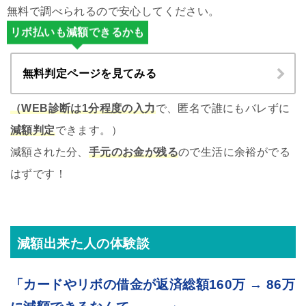
無料で調べられるので安心してください。
リボ払いも減額できるかも
無料判定ページを見てみる
（WEB診断は1分程度の入力
で、匿名で誰にもバレずに
減額判定
できます。）
減額された分、
手元のお金が残る
ので生活に余裕がでる
はずです！
減額出来た人の体験談
「カードやリボの借金が返済総額160万 → 86万