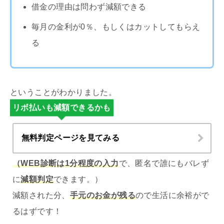
借金の理由は問わず減額できる
毎月の金利が0％、もしくはカットしてもらえ
る
ということがわかりました。
リボ払いも減額できるかも
無料判定ページを見てみる
（WEB診断は1分程度の入力
で、匿名で誰にもバレず
に
減額判定
できます。）
減額された分、
手元のお金が残る
ので生活に余裕がで
るはずです！