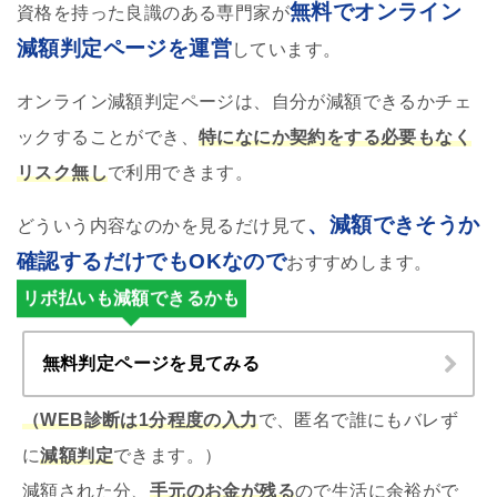
無料でオンライン
資格を持った良識のある専門家が
減額判定ページを運営
しています。
オンライン減額判定ページは、自分が減額できるかチェ
ックすることができ、
特になにか契約をする必要もなく
リスク無し
で利用できます。
、減額できそうか
どういう内容なのかを見るだけ見て
確認するだけでもOKなので
おすすめします。
リボ払いも減額できるかも
無料判定ページを見てみる
（WEB診断は1分程度の入力
で、匿名で誰にもバレず
に
減額判定
できます。）
減額された分、
手元のお金が残る
ので生活に余裕がで