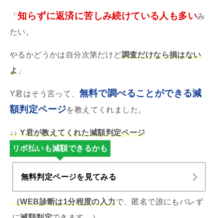
知らずに返済に苦しみ続けている人も多い
「
み
たい。
やるかどうかは自分次第だけど
調査だけなら損はない
よ
」
無料で調べることができる減
Y君はそう言って、
額判定ページ
を教えてくれました。
↓↓ Y君が教えてくれた減額判定ページ
リボ払いも減額できるかも
無料判定ページを見てみる
（WEB診断は1分程度の入力
で、匿名で誰にもバレず
に
減額判定
できます。）