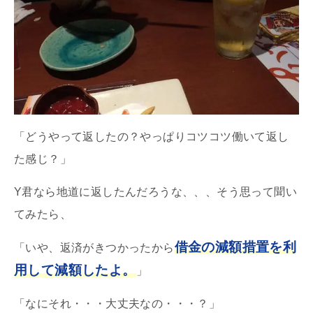
「どうやって返したの？やっぱりコツコツ働いて返し
た感じ？」
Y君なら地道に返したんだろうな、、、そう思って聞い
てみたら、
借金の減額措置を利
「いや、返済がきつかったから
用して減額したよ。
」
「なにそれ・・・大丈夫なの・・・？」