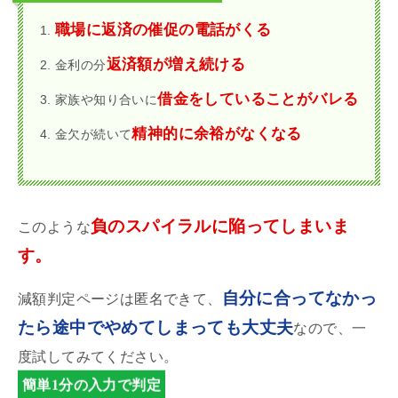
職場に返済の催促の電話がくる
返済額が増え続ける
金利の分
借金をしていることがバレる
家族や知り合いに
精神的に余裕がなくなる
金欠が続いて
負のスパイラルに陥ってしまいま
このような
す。
自分に合ってなかっ
減額判定ページは匿名できて、
たら途中でやめてしまっても大丈夫
なので、一
度試してみてください。
簡単1分の入力で判定