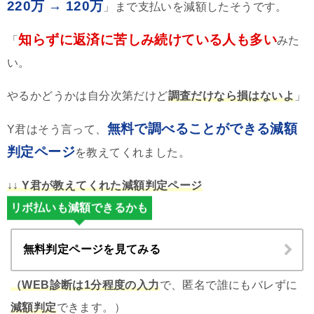
220万 → 120万
」まで支払いを減額したそうです。
知らずに返済に苦しみ続けている人も多い
「
みた
い。
やるかどうかは自分次第だけど
調査だけなら損はないよ
」
無料で調べることができる減額
Y君はそう言って、
判定ページ
を教えてくれました。
↓↓ Y君が教えてくれた減額判定ページ
リボ払いも減額できるかも
無料判定ページを見てみる
（WEB診断は1分程度の入力
で、匿名で誰にもバレずに
減額判定
できます。）