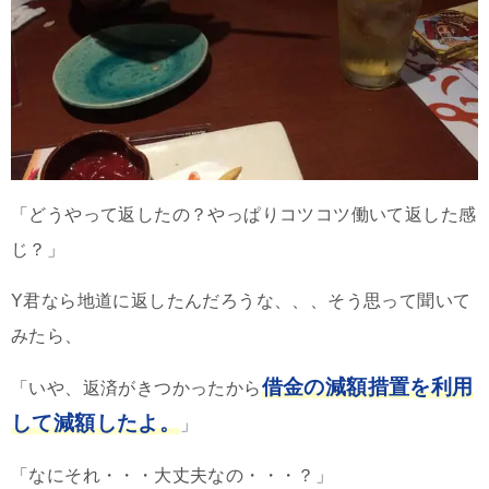
「どうやって返したの？やっぱりコツコツ働いて返した感
じ？」
Y君なら地道に返したんだろうな、、、そう思って聞いて
みたら、
借金の減額措置を利用
「いや、返済がきつかったから
して減額したよ。
」
「なにそれ・・・大丈夫なの・・・？」